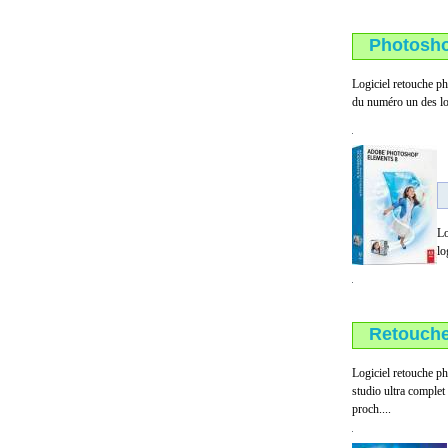
Photosho
Logiciel retouche ph
du numéro un des log
Lo
lo
Retouche
Logiciel retouche p
studio ultra complet
proch....