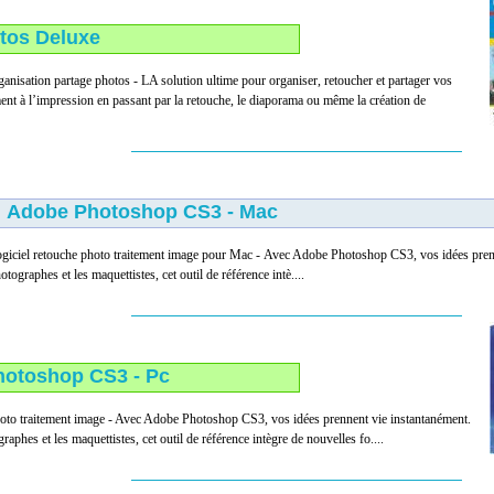
otos Deluxe
ganisation partage photos - LA solution ultime pour organiser, retoucher et partager vos
nt à l’impression en passant par la retouche, le diaporama ou même la création de
Adobe Photoshop CS3 - Mac
giciel retouche photo traitement image pour Mac - Avec Adobe Photoshop CS3, vos idées prenn
otographes et les maquettistes, cet outil de référence intè....
otoshop CS3 - Pc
hoto traitement image - Avec Adobe Photoshop CS3, vos idées prennent vie instantanément.
raphes et les maquettistes, cet outil de référence intègre de nouvelles fo....