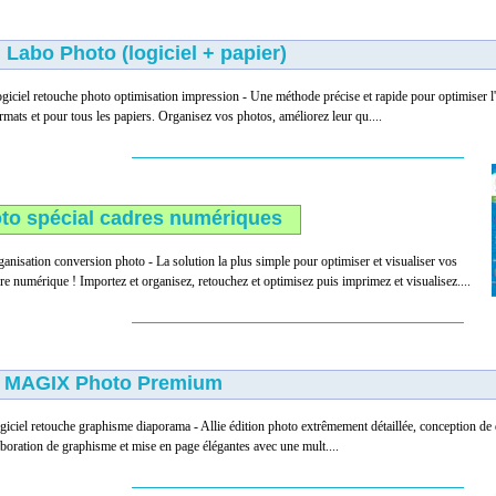
Labo Photo (logiciel + papier)
giciel retouche photo optimisation impression - Une méthode précise et rapide pour optimiser l
rmats et pour tous les papiers. Organisez vos photos, améliorez leur qu....
to spécial cadres numériques
ganisation conversion photo - La solution la plus simple pour optimiser et visualiser vos
re numérique ! Importez et organisez, retouchez et optimisez puis imprimez et visualisez....
MAGIX Photo Premium
giciel retouche graphisme diaporama - Allie édition photo extrêmement détaillée, conception de 
aboration de graphisme et mise en page élégantes avec une mult....