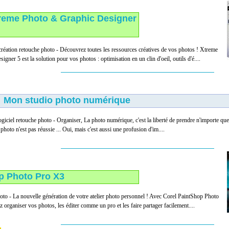
reme Photo & Graphic Designer
réation retouche photo - Découvrez toutes les ressources créatives de vos photos ! Xtreme
ner 5 est la solution pour vos photos : optimisation en un clin d'oeil, outils d'é....
Mon studio photo numérique
giciel retouche photo - Organiser, La photo numérique, c'est la liberté de prendre n'importe quel
 photo n'est pas réussie ... Oui, mais c'est aussi une profusion d'im....
p Photo Pro X3
oto - La nouvelle génération de votre atelier photo personnel ! Avec Corel PaintShop Photo
organiser vos photos, les éditer comme un pro et les faire partager facilement....