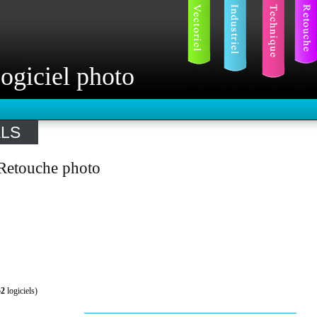
ogiciel photo
ELS
 Retouche photo
52
logiciels)