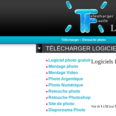
L
Télécharger
»
Retouche photo
TÉLÉCHARGER LOGICI
Logiciel photo gratuit
Logiciels
Montage photo
Montage Video
Photo Argentique
Photo Numérique
Retouche photo
Retouche Photoshop
Site de photo
Voir de
1
à
52
(sur
Diaporoama Photo