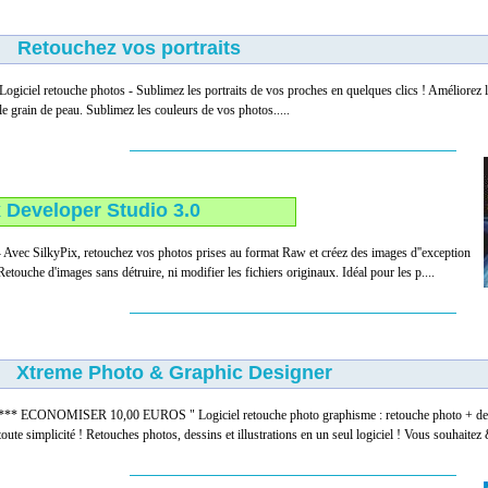
Retouchez vos portraits
Logiciel retouche photos - Sublimez les portraits de vos proches en quelques clics ! Améliorez 
le grain de peau. Sublimez les couleurs de vos photos.....
 Developer Studio 3.0
 Avec SilkyPix, retouchez vos photos prises au format Raw et créez des images d''exception
Retouche d'images sans détruire, ni modifier les fichiers originaux. Idéal pour les p....
Xtreme Photo & Graphic Designer
*** ECONOMISER 10,00 EUROS " Logiciel retouche photo graphisme : retouche photo + dessin
toute simplicité ! Retouches photos, dessins et illustrations en un seul logiciel ! Vous souhaitez 