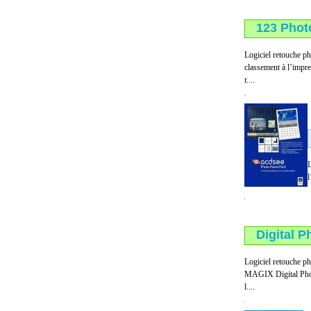
123 Phot
Logiciel retouche p
classement à l’impre
r....
L
l
Digital P
Logiciel retouche ph
MAGIX Digital Photo
l....