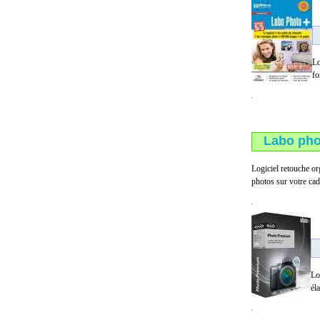
Lo
fo
Labo pho
Logiciel retouche or
photos sur votre cad
Lo
él