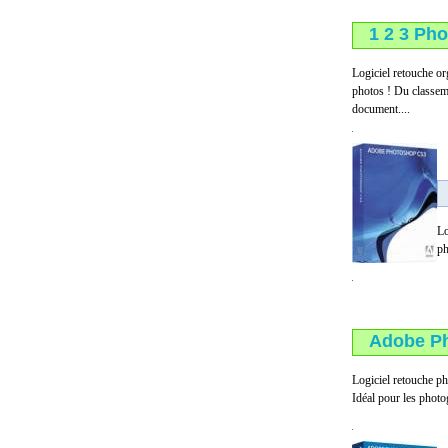
1 2 3 Ph
Logiciel retouche or
photos ! Du classeme
document....
Lo
ph
Adobe Ph
Logiciel retouche p
Idéal pour les photog