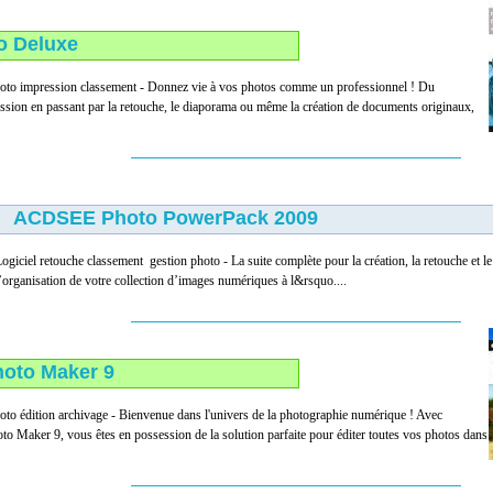
o Deluxe
hoto impression classement - Donnez vie à vos photos comme un professionnel ! Du
ssion en passant par la retouche, le diaporama ou même la création de documents originaux,
ACDSEE Photo PowerPack 2009
ogiciel retouche classement gestion photo - La suite complète pour la création, la retouche et 
’organisation de votre collection d’images numériques à l&rsquo....
hoto Maker 9
oto édition archivage - Bienvenue dans l'univers de la photographie numérique ! Avec
 Maker 9, vous êtes en possession de la solution parfaite pour éditer toutes vos photos dans