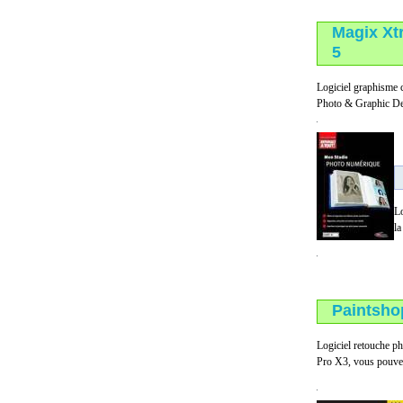
Magix Xt
5
Logiciel graphisme c
Photo & Graphic Desig
Lo
la
Paintsho
Logiciel retouche ph
Pro X3, vous pouvez 