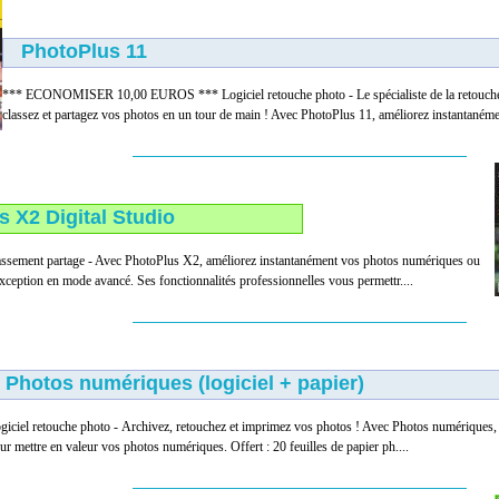
PhotoPlus 11
*** ECONOMISER 10,00 EUROS *** Logiciel retouche photo - Le spécialiste de la retouche
classez et partagez vos photos en un tour de main ! Avec PhotoPlus 11, améliorez instantanémen
 X2 Digital Studio
lassement partage - Avec PhotoPlus X2, améliorez instantanément vos photos numériques ou
xception en mode avancé. Ses fonctionnalités professionnelles vous permettr....
Photos numériques (logiciel + papier)
giciel retouche photo - Archivez, retouchez et imprimez vos photos ! Avec Photos numériques, 
ur mettre en valeur vos photos numériques. Offert : 20 feuilles de papier ph....