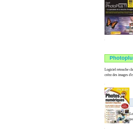
Photoplus
Logiciel retouche c
créez des images d'e
Lo
po