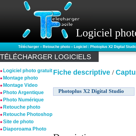
Logiciel phot
Télécharger
»
Retouche photo
»
Logiciel : Photoplus X2 Digital Studi
TÉLÉCHARGER LOGICIELS
Logiciel photo gratuit
Fiche descriptive
Captu
/
Montage photo
Montage Video
Photoplus X2 Digital Studio
Photo Argentique
Photo Numérique
Retouche photo
Retouche Photoshop
Site de photo
Diaporoama Photo