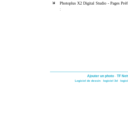
Photoplus X2 Digital Studio - Pages Préf
:
Ajouter un photo
-
TF Net
Logiciel de dessin
-
logiciel 3d
-
logic