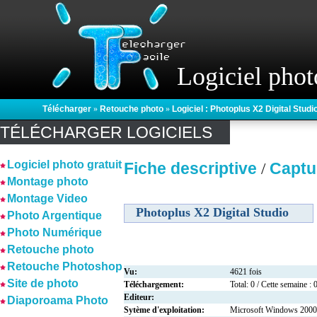
Logiciel phot
Télécharger
»
Retouche photo
»
Logiciel : Photoplus X2 Digital Studi
TÉLÉCHARGER LOGICIELS
Logiciel photo gratuit
Fiche descriptive
Captu
/
Montage photo
Montage Video
Photoplus X2 Digital Studio
Photo Argentique
Photo Numérique
Retouche photo
Retouche Photoshop
Vu:
4621 fois
Site de photo
Téléchargement:
Total: 0 / Cette semaine : 
Editeur:
Diaporoama Photo
Sytème d'exploitation:
Microsoft Windows 2000