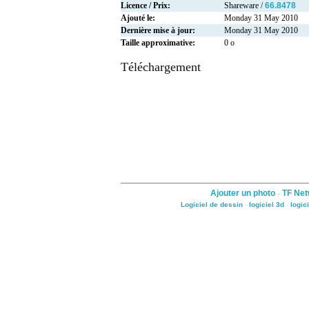
Licence / Prix:
Shareware /
66.8478
Ajouté le:
Monday 31 May 2010
Dernière mise à jour:
Monday 31 May 2010
Taille approximative:
0 o
Téléchargement
Ajouter un photo
-
TF Net
Logiciel de dessin
-
logiciel 3d
-
logic