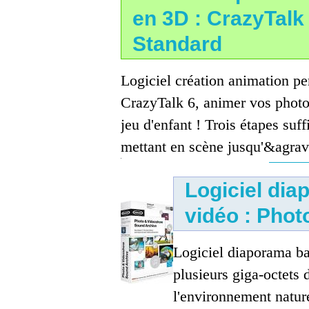
en 3D : CrazyTalk
Standard
Logiciel création animation p
CrazyTalk 6, animer vos photos
jeu d'enfant ! Trois étapes suff
mettant en scène jusqu'&agrav.
Logiciel di
vidéo : Pho
Logiciel diaporama b
plusieurs giga-octets d
l'environnement natur