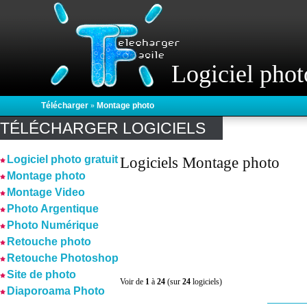
Logiciel phot
Télécharger
»
Montage photo
TÉLÉCHARGER LOGICIELS
Logiciel photo gratuit
Logiciels Montage photo
Montage photo
Montage Video
Photo Argentique
Photo Numérique
Retouche photo
Retouche Photoshop
Site de photo
Voir de
1
à
24
(sur
24
logiciels)
Diaporoama Photo