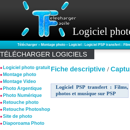
Logiciel phot
Télécharger
»
Montage photo
»
Logiciel : Logiciel PSP transfert : F
TÉLÉCHARGER LOGICIELS
Logiciel photo gratuit
Fiche descriptive
Captu
/
Montage photo
Montage Video
Logiciel PSP transfert : Films,
Photo Argentique
photos et musique sur PSP
Photo Numérique
Retouche photo
Retouche Photoshop
Site de photo
Diaporoama Photo