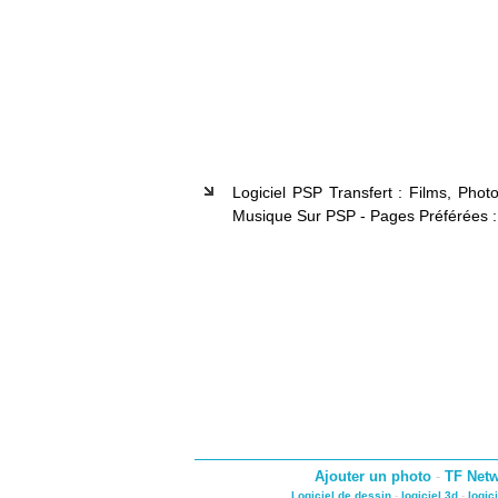
Logiciel PSP Transfert : Films, Phot
Musique Sur PSP - Pages Préférées :
Ajouter un photo
-
TF Net
Logiciel de dessin
-
logiciel 3d
-
logic