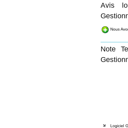
Avis l
Gestionn
Nous Avo
Note Te
Gestionn
Logiciel 