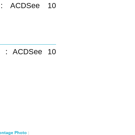
to : ACDSee 10
oto : ACDSee 10
Montage Photo
: