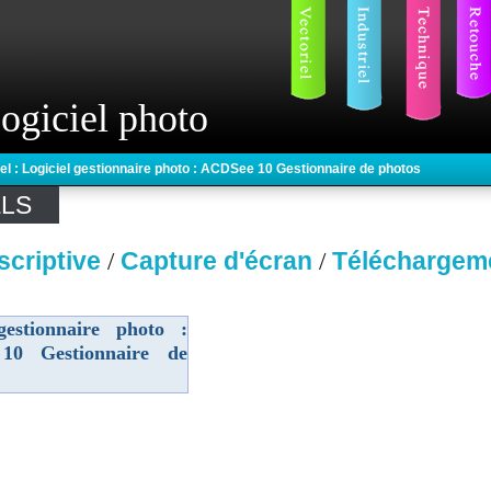
ogiciel photo
iel : Logiciel gestionnaire photo : ACDSee 10 Gestionnaire de photos
ELS
scriptive
Capture d'écran
Téléchargem
/
/
gestionnaire photo :
10 Gestionnaire de