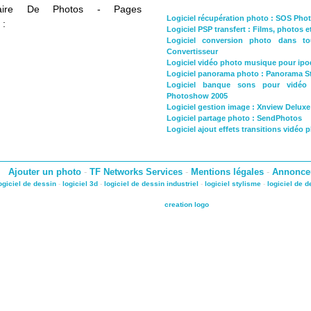
nnaire De Photos - Pages
Logiciel récupération photo : SOS Pho
 :
Logiciel PSP transfert : Films, photos 
Logiciel conversion photo dans to
Convertisseur
Logiciel vidéo photo musique pour ipo
Logiciel panorama photo : Panorama S
Logiciel banque sons pour vidé
Photoshow 2005
Logiciel gestion image : Xnview Delux
Logiciel partage photo : SendPhotos
Logiciel ajout effets transitions vidéo 
Ajouter un photo
-
TF Networks Services
-
Mentions légales
-
Annonce
ogiciel de dessin
-
logiciel 3d
-
logiciel de dessin industriel
-
logiciel stylisme
-
logiciel de 
creation logo