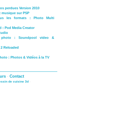
tos perdues Version 2010
et musique sur PSP
us les formats : Photo Multi
d : Pod Media Creator
tudio
o photo : Soundpool video &
e 2 Reloaded
photo : Photos & Vidéos à la TV
urs
-
Contact
dessin de cuisine 3d
-