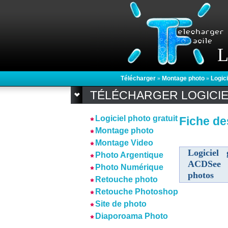
L
Télécharger
»
Montage photo
»
Logic
TÉLÉCHARGER LOGICI
Logiciel photo gratuit
Fiche de
Montage photo
Montage Video
Logiciel 
Photo Argentique
ACDSee 
Photo Numérique
photos
Retouche photo
Retouche Photoshop
Site de photo
Diaporoama Photo