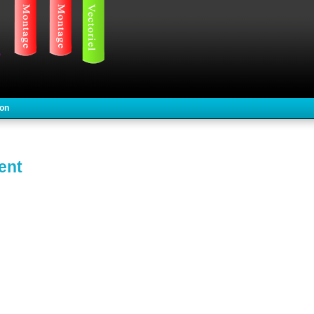
ion
ent