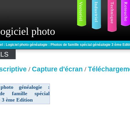
ogiciel photo
el : Logiciel photo généalogie : Photos de famille spécial généalogie 3 ème Edit
ELS
scriptive
Capture d'écran
Téléchargem
/
/
 photo généalogie :
de famille spécial
e 3 ème Edition