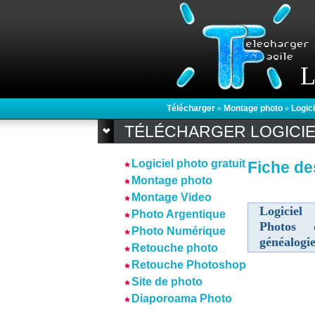
L
Télécharger
»
Montage photo
»
Logici
TÉLÉCHARGER LOGICI
Logiciel photo gratuit
Fiche de
Montage photo
Montage Video
Logiciel
Photo Argentique
Photos 
Photo Numérique
généalogi
Retouche photo
Retouche Photoshop
Site de photo
Diaporoama Photo