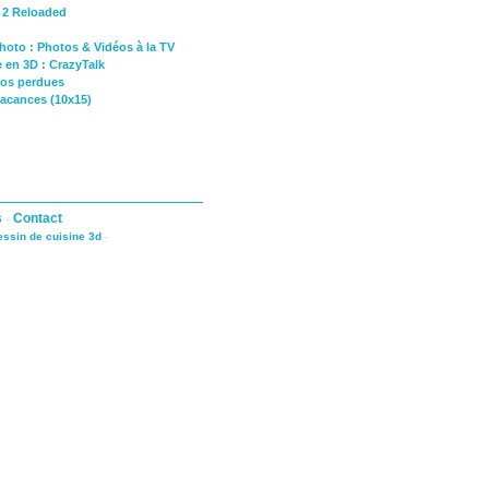
e 2 Reloaded
photo : Photos & Vidéos à la TV
 en 3D : CrazyTalk
tos perdues
acances (10x15)
s
-
Contact
dessin de cuisine 3d
-