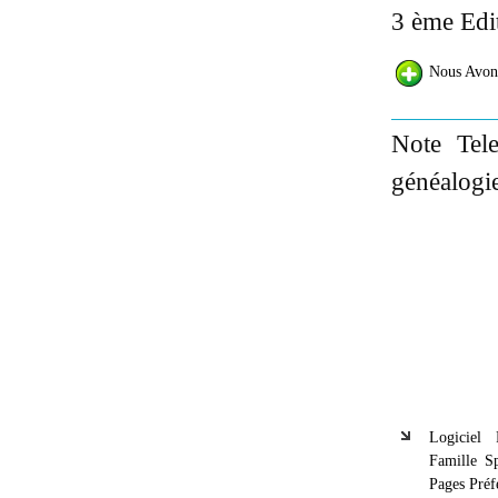
3 ème Edit
Nous Avon
Note Tele
généalogie
Logiciel
Famille S
Pages Préf