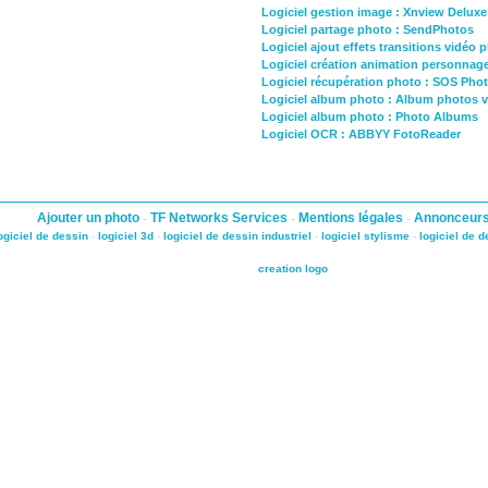
Logiciel gestion image : Xnview Delux
Logiciel partage photo : SendPhotos
Logiciel ajout effets transitions vidéo 
Logiciel création animation personnage
Logiciel récupération photo : SOS Pho
Logiciel album photo : Album photos v
Logiciel album photo : Photo Albums
Logiciel OCR : ABBYY FotoReader
Ajouter un photo
-
TF Networks Services
-
Mentions légales
-
Annonceur
ogiciel de dessin
-
logiciel 3d
-
logiciel de dessin industriel
-
logiciel stylisme
-
logiciel de 
creation logo