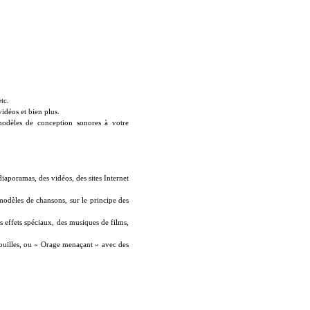
tc.
idéos et bien plus.
dèles de conception sonores à votre
iaporamas, des vidéos, des sites
Internet
odèles de chansons, sur le principe des
es effets spéciaux, des musiques de
films,
nouilles, ou « Orage menaçant » avec des