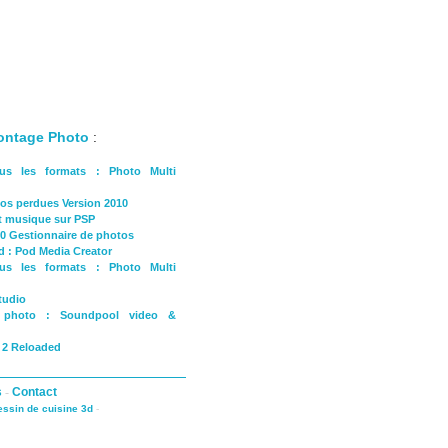
Montage Photo
:
us les formats : Photo Multi
tos perdues Version 2010
et musique sur PSP
10 Gestionnaire de photos
d : Pod Media Creator
us les formats : Photo Multi
tudio
o photo : Soundpool video &
e 2 Reloaded
s
-
Contact
dessin de cuisine 3d
-