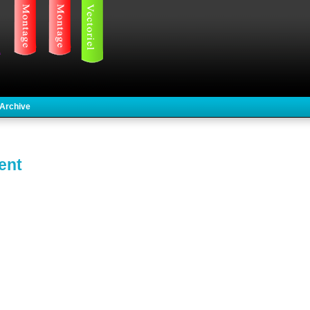
 Archive
ent