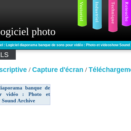
ogiciel photo
iel : Logiciel diaporama banque de sons pour vidéo : Photo et videoshow Sound
ELS
scriptive
Capture d'écran
Téléchargem
/
/
 diaporama banque de
r vidéo : Photo et
 Sound Archive