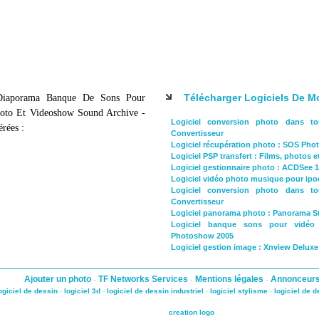
Télécharger Logiciels De 
 Diaporama Banque De Sons Pour
hoto Et Videoshow Sound Archive -
Logiciel conversion photo dans to
érées :
Convertisseur
Logiciel récupération photo : SOS Pho
Logiciel PSP transfert : Films, photos 
Logiciel gestionnaire photo : ACDSee 
Logiciel vidéo photo musique pour ipo
Logiciel conversion photo dans to
Convertisseur
Logiciel panorama photo : Panorama S
Logiciel banque sons pour vidé
Photoshow 2005
Logiciel gestion image : Xnview Delux
Ajouter un photo
-
TF Networks Services
-
Mentions légales
-
Annonceur
ogiciel de dessin
-
logiciel 3d
-
logiciel de dessin industriel
-
logiciel stylisme
-
logiciel de 
creation logo