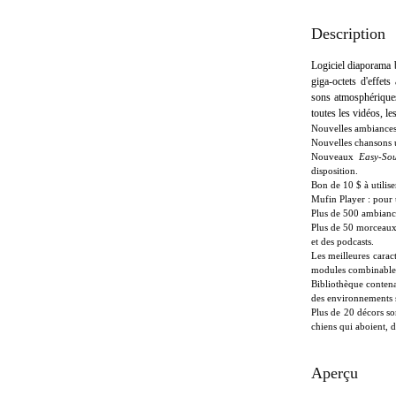
Description
Logiciel diaporama
giga-octets d'effet
sons atmosphériques
toutes les vidéos, le
Nouvelles ambiances n
Nouvelles chansons u
Nouveaux
Easy-Sou
disposition.
Bon de 10 $ à utilis
Mufin Player : pour 
Plus de 500 ambiances
Plus de 50 morceaux 
et des podcasts.
Les meilleures caract
modules combinables
Bibliothèque contena
des environnements so
Plus de 20 décors so
chiens qui aboient, d
Aperçu