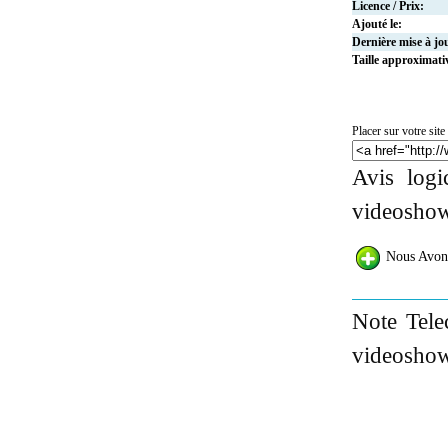
Licence / Prix:
Ajouté le:
Dernière mise à jo
Taille approximati
Placer sur votre site 
Avis logi
videoshow
Nous Avon
Note Tele
videoshow