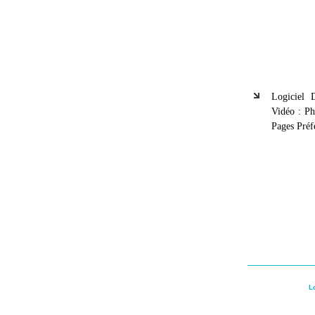
Logiciel
Vidéo : P
Pages Préf
L