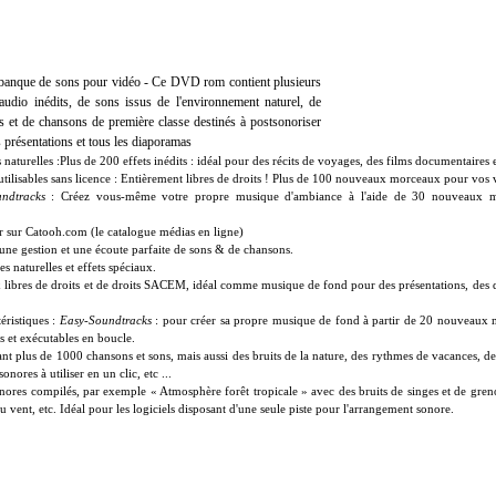
 banque de sons pour vidéo - Ce DVD rom contient plusieurs
s audio inédits, de sons issus de l'environnement naturel, de
 et de chansons de première classe destinés à postsonoriser
s présentations et tous les diaporamas
aturelles :Plus de 200 effets inédits : idéal pour des récits de voyages, des films documentaires e
tilisables sans licence : Entièrement libres de droits ! Plus de 100 nouveaux morceaux pour vos v
ndtracks
: Créez vous-même votre propre musique d'ambiance à l'aide de 30 nouveaux mo
er sur Catooh.com (le catalogue médias en ligne)
une gestion et une écoute parfaite de sons & de chansons.
 naturelles et effets spéciaux.
libres de droits et de droits SACEM, idéal comme musique de fond pour des présentations, des d
éristiques :
Easy-Soundtracks
: pour créer sa propre musique de fond à partir de 20 nouveaux m
 et exécutables en boucle.
nt plus de 1000 chansons et sons, mais aussi des bruits de la nature, des rythmes de vacances, d
nores à utiliser en un clic, etc ...
nores compilés, par exemple « Atmosphère forêt tropicale » avec des bruits de singes et de gre
u vent, etc. Idéal pour les logiciels disposant d'une seule piste pour l'arrangement sonore.