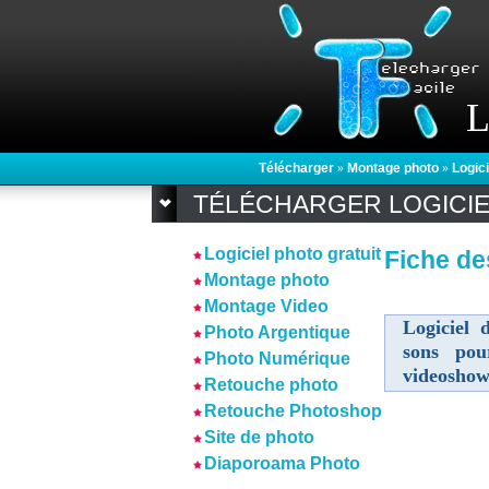
L
Télécharger
»
Montage photo
»
Logic
TÉLÉCHARGER LOGICI
Logiciel photo gratuit
Fiche de
Montage photo
Montage Video
Logiciel
Photo Argentique
sons pou
Photo Numérique
videoshow
Retouche photo
Retouche Photoshop
Site de photo
Diaporoama Photo