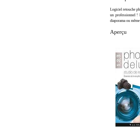
Logiciel retouche p
un professionnel ! 
diaporama ou même l
Aperçu