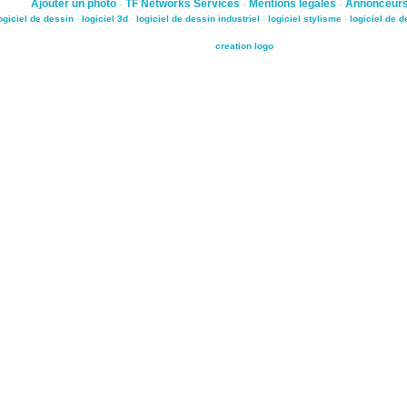
Ajouter un photo
-
TF Networks Services
-
Mentions légales
-
Annonceur
ogiciel de dessin
-
logiciel 3d
-
logiciel de dessin industriel
-
logiciel stylisme
-
logiciel de 
creation logo