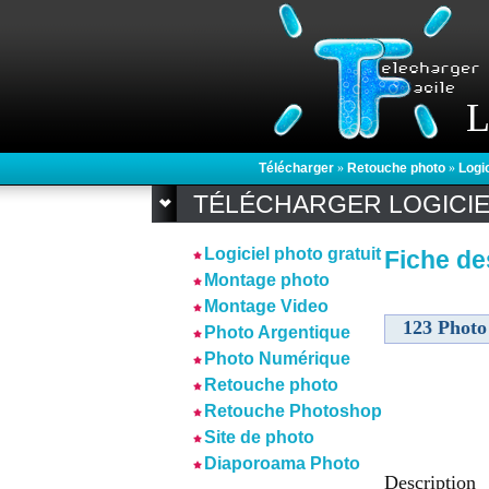
L
Télécharger
»
Retouche photo
»
Logi
TÉLÉCHARGER LOGICI
Logiciel photo gratuit
Fiche de
Montage photo
Montage Video
123 Photo
Photo Argentique
Photo Numérique
Retouche photo
Retouche Photoshop
Site de photo
Diaporoama Photo
Description