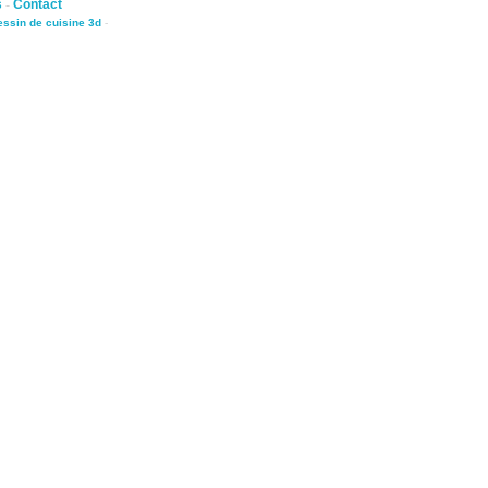
s
-
Contact
dessin de cuisine 3d
-