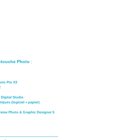
etouche Photo
:
hoto Pro X3
2
 Digital Studio
ques (logiciel + papier)
treme Photo & Graphic Designer 5