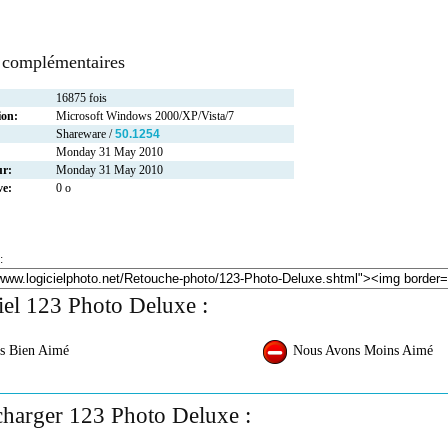
 complémentaires
16875 fois
ion:
Microsoft Windows 2000/XP/Vista/7
Shareware /
50.1254
Monday 31 May 2010
ur:
Monday 31 May 2010
ve:
0 o
:
iel 123 Photo Deluxe :
s Bien Aimé
Nous Avons Moins Aimé
charger 123 Photo Deluxe :