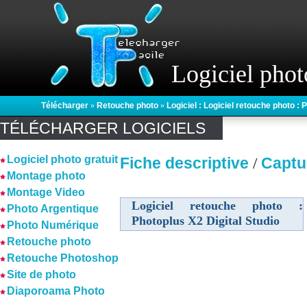
Logiciel phot
Télécharger
»
Retouche photo
»
Logiciel : Logiciel retouche photo : 
TÉLÉCHARGER LOGICIELS
Logiciel photo gratuit
Fiche descriptive
Captu
/
Montage photo
Montage Video
Logiciel retouche photo :
Photo Argentique
Photoplus X2 Digital Studio
Photo Numérique
Retouche photo
Retouche Photoshop
Site de photo
Diaporoama Photo