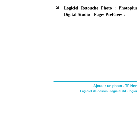
Logiciel Retouche Photo : Photoplu
Digital Studio - Pages Préférées :
Ajouter un photo
-
TF Net
Logiciel de dessin
-
logiciel 3d
-
logic