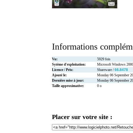
Informations compléme
Vu:
5929 fois
Sytème d'exploitation:
Microsoft Windows 2000
Licence / Prix:
Shareware /
66.8478
Ajouté le:
Monday 06 September 2
Dernière mise à jour:
Monday 06 September 2
Taille approximative:
0 o
Placer sur votre site :