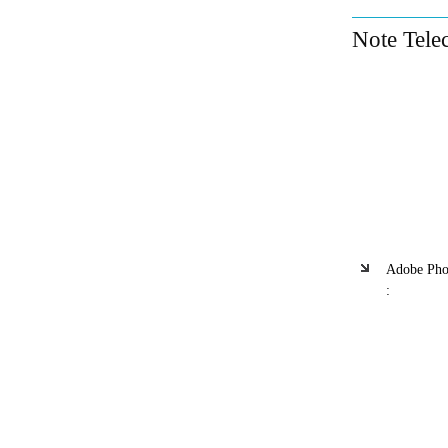
Note Tele
Adobe Phot
: