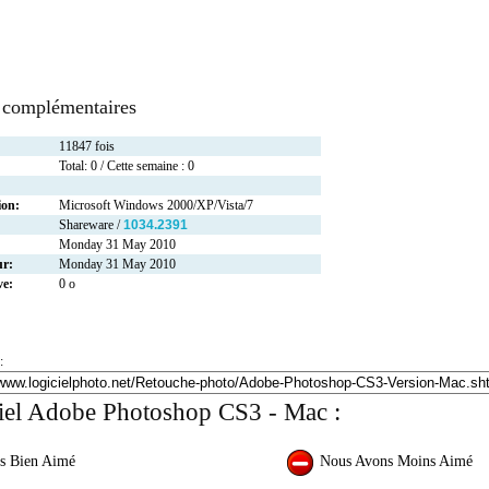
 complémentaires
11847 fois
Total: 0 / Cette semaine : 0
ion:
Microsoft Windows 2000/XP/Vista/7
Shareware /
1034.2391
Monday 31 May 2010
ur:
Monday 31 May 2010
ve:
0 o
:
ciel Adobe Photoshop CS3 - Mac :
s Bien Aimé
Nous Avons Moins Aimé