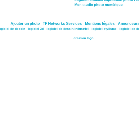
Mon studio photo numérique
Ajouter un photo
-
TF Networks Services
-
Mentions légales
-
Annonceur
ogiciel de dessin
-
logiciel 3d
-
logiciel de dessin industriel
-
logiciel stylisme
-
logiciel de 
creation logo