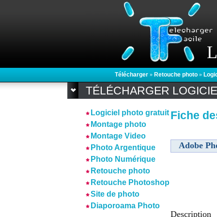
L
Télécharger
»
Retouche photo
»
Logi
TÉLÉCHARGER LOGICI
Logiciel photo gratuit
Fiche de
Montage photo
Montage Video
Adobe Ph
Photo Argentique
Photo Numérique
Retouche photo
Retouche Photoshop
Site de photo
Diaporoama Photo
Description