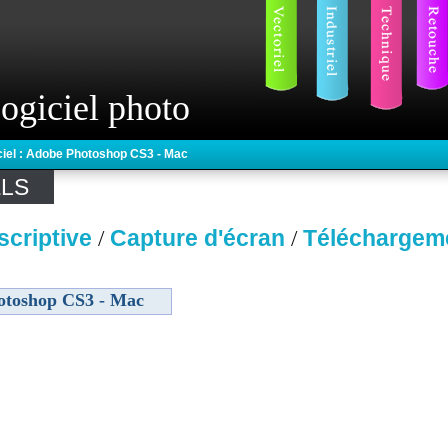
ogiciel photo
ciel : Adobe Photoshop CS3 - Mac
ELS
scriptive
Capture d'écran
Téléchargem
/
/
otoshop CS3 - Mac