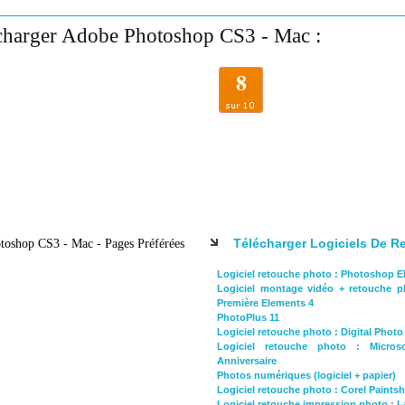
charger Adobe Photoshop CS3 - Mac :
8
Télécharger Logiciels De R
oshop CS3 - Mac - Pages Préférées
Logiciel retouche photo : Photoshop E
Logiciel montage vidéo + retouche 
Première Elements 4
PhotoPlus 11
Logiciel retouche photo : Digital Photo
Logiciel retouche photo : Micros
Anniversaire
Photos numériques (logiciel + papier)
Logiciel retouche photo : Corel Paints
Logiciel retouche impression photo : La