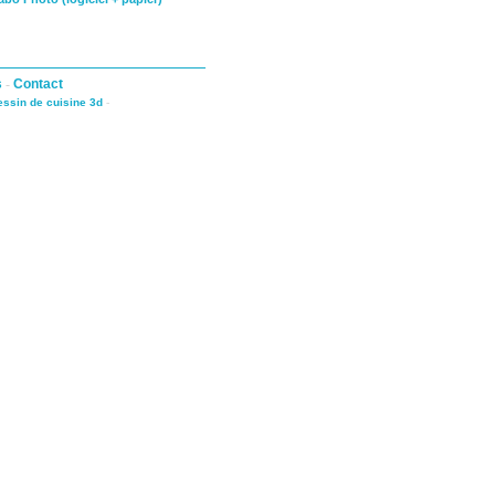
s
-
Contact
dessin de cuisine 3d
-