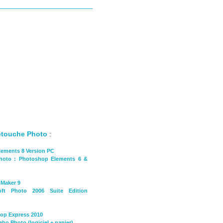
etouche Photo
:
lements 8 Version PC
photo : Photoshop Elements 6 &
 Maker 9
oft Photo 2006 Suite Edition
hop Express 2010
bo Photo (logiciel + papier)