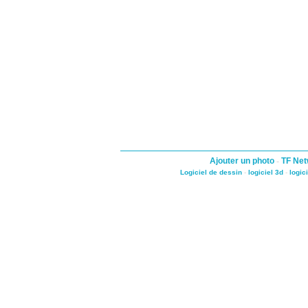
Ajouter un photo
-
TF Net
Logiciel de dessin
-
logiciel 3d
-
logic