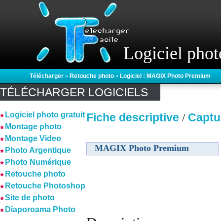
Logiciel phot
Télécharger
»
Retouche photo
»
Logiciel : MAGIX Photo Premium
TÉLÉCHARGER LOGICIELS
Logiciel photo gratuit
Fiche descriptive
Captu
/
Montage photo
Montage Video
MAGIX Photo Premium
Photo Argentique
Photo Numérique
Retouche photo
Retouche Photoshop
Site de photo
Diaporoama Photo