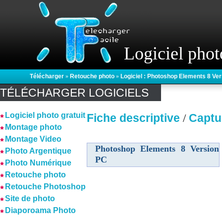
Logiciel phot
Télécharger
»
Retouche photo
»
Logiciel : Photoshop Elements 8 Ve
TÉLÉCHARGER LOGICIELS
Logiciel photo gratuit
Fiche descriptive
Captu
/
Montage photo
Montage Video
Photoshop Elements 8 Version
Photo Argentique
PC
Photo Numérique
Retouche photo
Retouche Photoshop
Site de photo
Diaporoama Photo