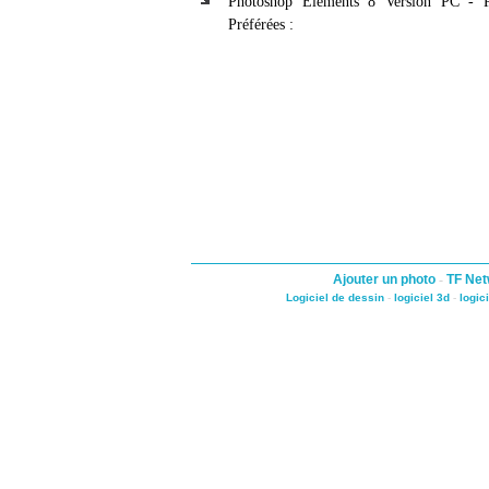
Photoshop Elements 8 Version PC - P
Préférées :
Ajouter un photo
-
TF Net
Logiciel de dessin
-
logiciel 3d
-
logic