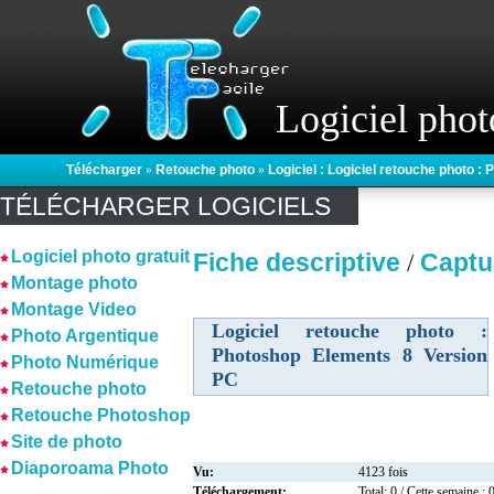
Logiciel phot
Télécharger
»
Retouche photo
»
Logiciel : Logiciel retouche photo 
TÉLÉCHARGER LOGICIELS
Logiciel photo gratuit
Fiche descriptive
Captu
/
Montage photo
Montage Video
Logiciel retouche photo :
Photo Argentique
Photoshop Elements 8 Version
Photo Numérique
PC
Retouche photo
Retouche Photoshop
Site de photo
Diaporoama Photo
Vu:
4123 fois
Téléchargement:
Total: 0 / Cette semaine : 