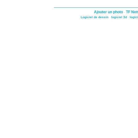
Ajouter un photo
-
TF Net
Logiciel de dessin
-
logiciel 3d
-
logic