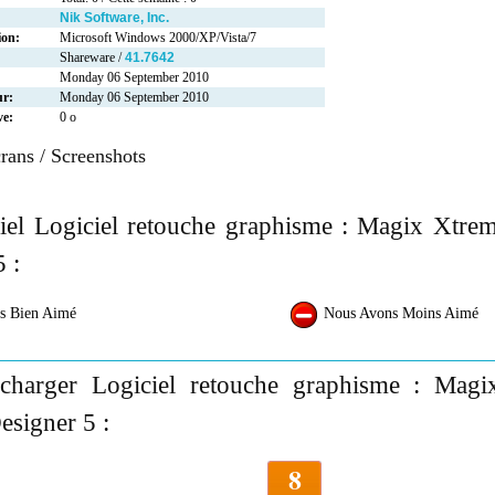
Nik Software, Inc.
ion:
Microsoft Windows 2000/XP/Vista/7
Shareware /
41.7642
Monday 06 September 2010
ur:
Monday 06 September 2010
ve:
0 o
rans / Screenshots
ciel Logiciel retouche graphisme : Magix Xtr
 :
s Bien Aimé
Nous Avons Moins Aimé
echarger Logiciel retouche graphisme : Ma
esigner 5 :
8