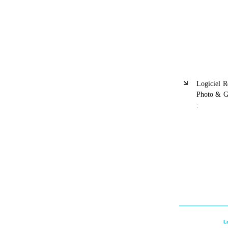
Logiciel 
Photo & Gr
:
L