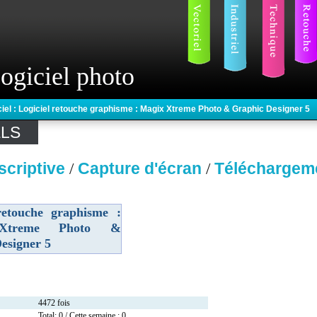
ogiciel photo
ciel : Logiciel retouche graphisme : Magix Xtreme Photo & Graphic Designer 5
ELS
scriptive
Capture d'écran
Téléchargem
/
/
retouche graphisme :
Xtreme Photo &
esigner 5
4472 fois
Total: 0 / Cette semaine : 0