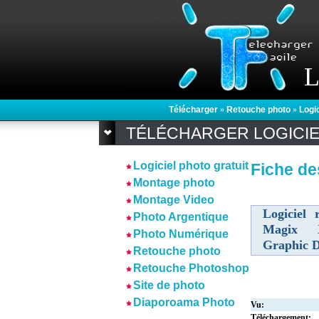
L
Télécharger
»
Retouche photo
»
Logi
TÉLÉCHARGER LOGICI
Logiciel photo gratuit
Fiche de
Montage photo
Montage Video
Logiciel 
Photo Argentique
Magix 
Photo Numérique
Graphic D
Retouche photo
Retouche Photoshop
Site de photo
Diaporoama Photo
Vu:
Téléchargement: