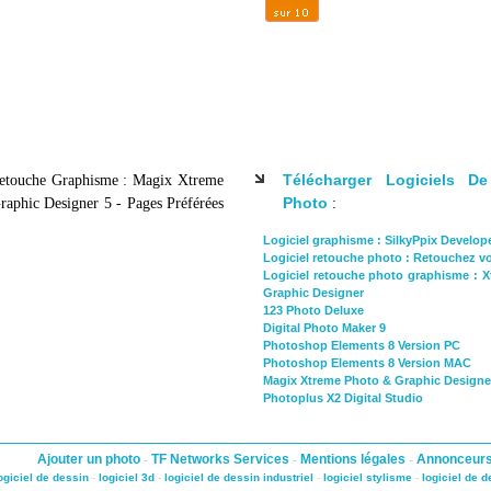
Télécharger Logiciels D
Retouche Graphisme : Magix Xtreme
Photo
aphic Designer 5 - Pages Préférées
:
Logiciel graphisme : SilkyPpix Develope
Logiciel retouche photo : Retouchez v
Logiciel retouche photo graphisme : 
Graphic Designer
123 Photo Deluxe
Digital Photo Maker 9
Photoshop Elements 8 Version PC
Photoshop Elements 8 Version MAC
Magix Xtreme Photo & Graphic Designe
Photoplus X2 Digital Studio
Ajouter un photo
-
TF Networks Services
-
Mentions légales
-
Annonceur
ogiciel de dessin
-
logiciel 3d
-
logiciel de dessin industriel
-
logiciel stylisme
-
logiciel de 