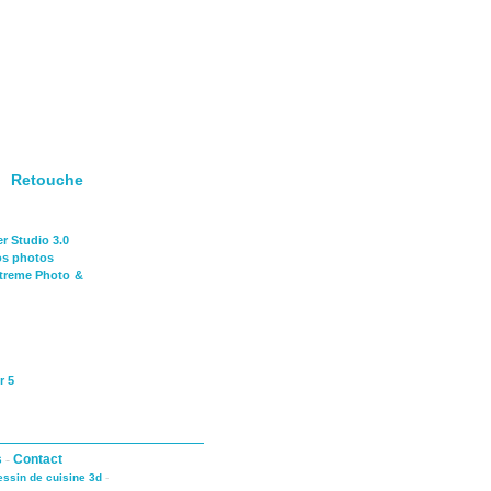
e Retouche
r Studio 3.0
os photos
Xtreme Photo &
r 5
s
-
Contact
dessin de cuisine 3d
-