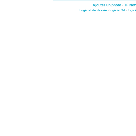
Ajouter un photo
-
TF Net
Logiciel de dessin
-
logiciel 3d
-
logic