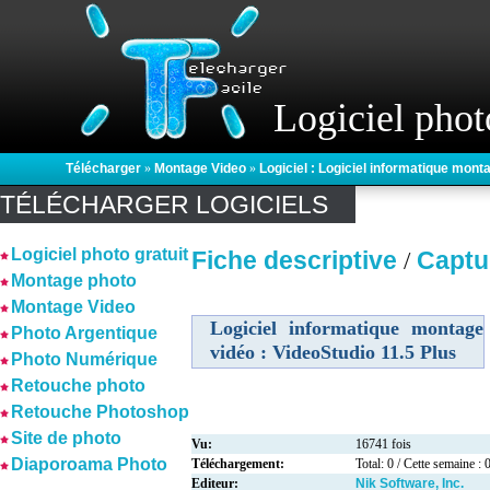
Logiciel phot
Télécharger
»
Montage Video
»
Logiciel : Logiciel informatique mont
TÉLÉCHARGER LOGICIELS
Logiciel photo gratuit
Fiche descriptive
Captu
/
Montage photo
Montage Video
Logiciel informatique montage
Photo Argentique
vidéo : VideoStudio 11.5 Plus
Photo Numérique
Retouche photo
Retouche Photoshop
Site de photo
Vu:
16741 fois
Diaporoama Photo
Téléchargement:
Total: 0 / Cette semaine : 
Editeur:
Nik Software, Inc.