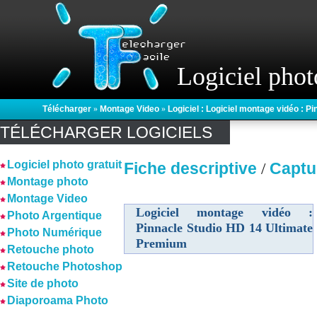
Logiciel phot
Télécharger
»
Montage Video
»
Logiciel : Logiciel montage vidéo : 
TÉLÉCHARGER LOGICIELS
Logiciel photo gratuit
Fiche descriptive
Captu
/
Montage photo
Montage Video
Logiciel montage vidéo :
Photo Argentique
Pinnacle Studio HD 14 Ultimate
Photo Numérique
Premium
Retouche photo
Retouche Photoshop
Site de photo
Diaporoama Photo