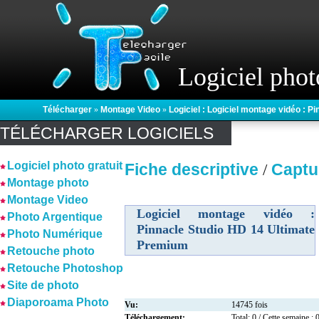
Logiciel phot
Télécharger
»
Montage Video
»
Logiciel : Logiciel montage vidéo : 
TÉLÉCHARGER LOGICIELS
Logiciel photo gratuit
Fiche descriptive
Captu
/
Montage photo
Montage Video
Logiciel montage vidéo :
Photo Argentique
Pinnacle Studio HD 14 Ultimate
Photo Numérique
Premium
Retouche photo
Retouche Photoshop
Site de photo
Diaporoama Photo
Vu:
14745 fois
Téléchargement:
Total: 0 / Cette semaine : 