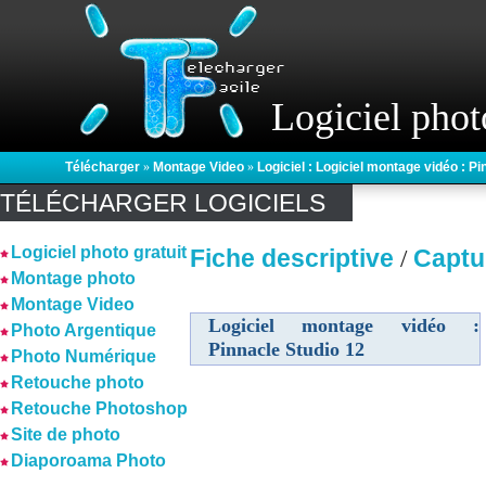
Logiciel phot
Télécharger
»
Montage Video
»
Logiciel : Logiciel montage vidéo : P
TÉLÉCHARGER LOGICIELS
Logiciel photo gratuit
Fiche descriptive
Captu
/
Montage photo
Montage Video
Logiciel montage vidéo :
Photo Argentique
Pinnacle Studio 12
Photo Numérique
Retouche photo
Retouche Photoshop
Site de photo
Diaporoama Photo