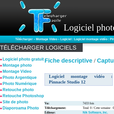
Logiciel phot
Télécharger
»
Montage Video
»
Logiciel : Logiciel montage vidéo : P
TÉLÉCHARGER LOGICIELS
Logiciel photo gratuit
Fiche descriptive
Captu
/
Montage photo
Montage Video
Logiciel montage vidéo :
Photo Argentique
Pinnacle Studio 12
Photo Numérique
Retouche photo
Retouche Photoshop
Site de photo
Vu:
7433 fois
Diaporoama Photo
Téléchargement:
Total: 0 / Cette semaine : 
Editeur:
Nik Software, Inc.