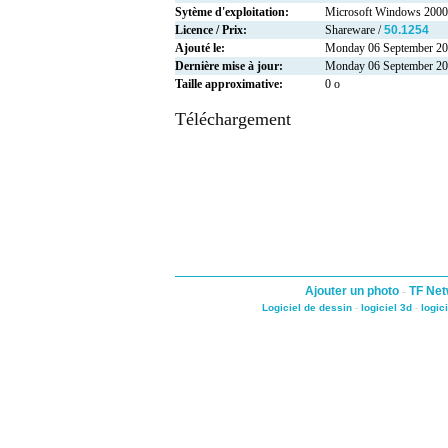
Sytème d'exploitation:
Microsoft Windows 2000
Licence / Prix:
Shareware /
50.1254
Ajouté le:
Monday 06 September 2
Dernière mise à jour:
Monday 06 September 2
Taille approximative:
0 o
Téléchargement
Ajouter un photo
-
TF Net
Logiciel de dessin
-
logiciel 3d
-
logic