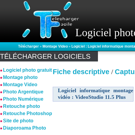
Logiciel phot
Télécharger
»
Montage Video
»
Logiciel : Logiciel informatique mont
TÉLÉCHARGER LOGICIELS
Logiciel photo gratuit
Fiche descriptive
Captu
/
Montage photo
Montage Video
Logiciel informatique montage
Photo Argentique
vidéo : VideoStudio 11.5 Plus
Photo Numérique
Retouche photo
Retouche Photoshop
Site de photo
Diaporoama Photo