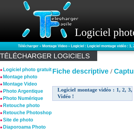
Logiciel phot
Télécharger
»
Montage Video
»
Logiciel : Logiciel montage vidéo : 1, 2
TÉLÉCHARGER LOGICIELS
Logiciel photo gratuit
Fiche descriptive
Captu
/
Montage photo
Montage Video
Logiciel montage vidéo : 1, 2, 3,
Photo Argentique
Vidéo !
Photo Numérique
Retouche photo
Retouche Photoshop
Site de photo
Diaporoama Photo