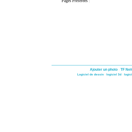
Pages Préférées :
Ajouter un photo
-
TF Net
Logiciel de dessin
-
logiciel 3d
-
logic