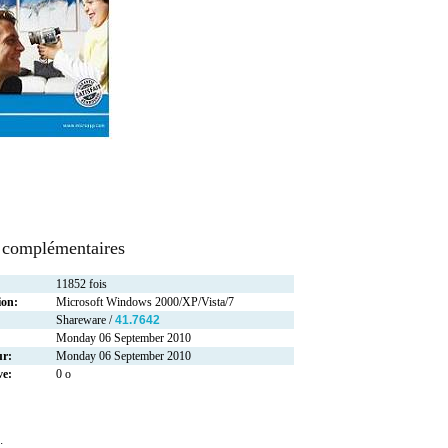
 complémentaires
11852 fois
ion:
Microsoft Windows 2000/XP/Vista/7
Shareware /
41.7642
Monday 06 September 2010
ur:
Monday 06 September 2010
ve:
0 o
: