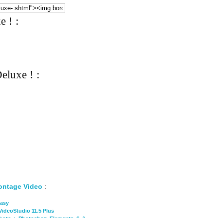
e ! :
eluxe ! :
ontage Video
:
Easy
VideoStudio 11.5 Plus