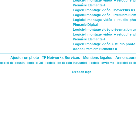
Logiciel montage vidéo + retouche 
Première Elements 4
Logiciel montage vidéo : MoviePlus X3
Logiciel montage vidéo : Premiere Elem
Logiciel montage vidéo + studio pho
Pinnacle Digital
Logiciel montage vidéo présentation gr
Logiciel montage vidéo + retouche 
Première Elements 4
Logiciel montage vidéo + studio phot
Adobe Premiere Elements 8
Ajouter un photo
-
TF Networks Services
-
Mentions légales
-
Annonceur
ogiciel de dessin
-
logiciel 3d
-
logiciel de dessin industriel
-
logiciel stylisme
-
logiciel de 
creation logo