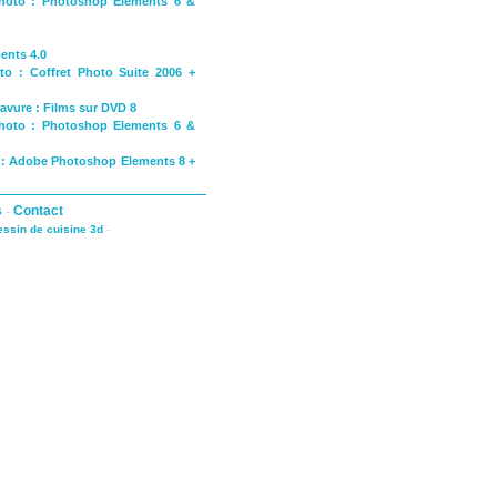
photo : Photoshop Elements 6 &
ents 4.0
to : Coffret Photo Suite 2006 +
avure : Films sur DVD 8
photo : Photoshop Elements 6 &
o : Adobe Photoshop Elements 8 +
s
-
Contact
dessin de cuisine 3d
-