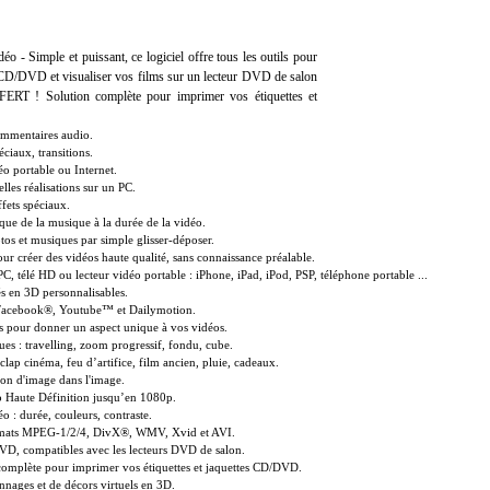
éo - Simple et puissant, ce logiciel offre tous les outils pour
r CD/DVD et visualiser vos films sur un lecteur DVD de salon
ERT ! Solution complète pour imprimer vos étiquettes et
commentaires audio.
éciaux, transitions.
éo portable ou Internet.
elles réalisations sur un PC.
ffets spéciaux.
ue de la musique à la durée de la vidéo.
tos et musiques par simple glisser-déposer.
our créer des vidéos haute qualité, sans connaissance préalable.
PC, télé HD ou lecteur vidéo portable : iPhone, iPad, iPod, PSP, téléphone portable ...
és en 3D personnalisables.
r Facebook®, Youtube™ et Dailymotion.
es pour donner un aspect unique à vos vidéos.
es : travelling, zoom progressif, fondu, cube.
clap cinéma, feu d’artifice, film ancien, pluie, cadeaux.
ion d'image dans l'image.
o Haute Définition jusqu’en 1080p.
éo : durée, couleurs, contraste.
rmats MPEG-1/2/4, DivX®, WMV, Xvid et AVI.
VD, compatibles avec les lecteurs DVD de salon.
omplète pour imprimer vos étiquettes et jaquettes CD/DVD.
nages et de décors virtuels en 3D.