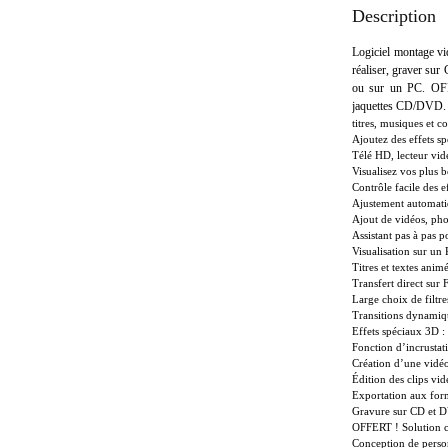
Description
Logiciel montage vid
réaliser, graver su
ou sur un PC. OFF
jaquettes CD/DVD.
titres, musiques et 
Ajoutez des effets sp
Télé HD, lecteur vid
Visualisez vos plus b
Contrôle facile des e
Ajustement automatiq
Ajout de vidéos, pho
Assistant pas à pas p
Visualisation sur un 
Titres et textes anim
Transfert direct su
Large choix de filtr
Transitions dynamiqu
Effets spéciaux 3D : 
Fonction d’incrustat
Création d’une vidé
Édition des clips vid
Exportation aux fo
Gravure sur CD et D
OFFERT ! Solution c
Conception de person