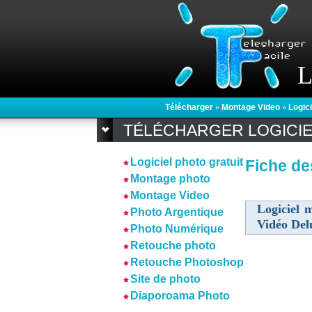
L
Télécharger
»
Montage Video
»
Logici
TÉLÉCHARGER LOGICI
Logiciel photo gratuit
Fiche de
Montage photo
Montage Video
Logiciel 
Photo Argentique
Vidéo Del
Photo Numérique
Retouche photo
Retouche Photoshop
Site de photo
Diaporoama Photo