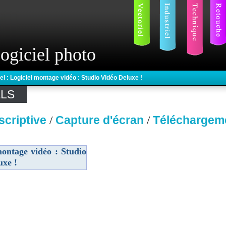
ogiciel photo
el : Logiciel montage vidéo : Studio Vidéo Deluxe !
ELS
scriptive
Capture d'écran
Téléchargem
/
/
montage vidéo : Studio
uxe !