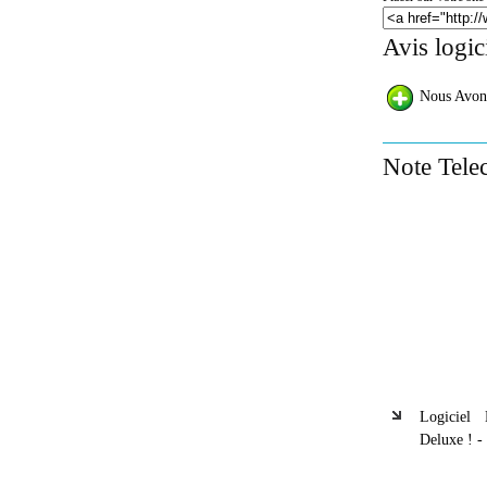
Avis logic
Nous Avon
Note Tele
Logiciel
Deluxe ! -