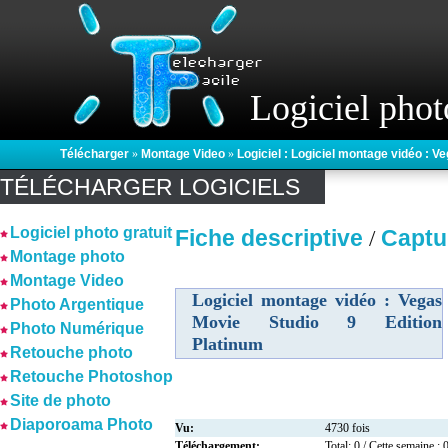
Logiciel phot
Télécharger
»
Montage Video
»
Logiciel : Logiciel montage vidéo : V
TÉLÉCHARGER LOGICIELS
Logiciel photo gratuit
Fiche descriptive
Captu
/
Montage photo
Montage Video
Logiciel montage vidéo : Vegas
Photo Argentique
Movie Studio 9 Edition
Photo Numérique
Platinum
Retouche photo
Retouche Photoshop
Site de photo
Diaporoama Photo
Vu:
4730 fois
Téléchargement:
Total: 0 / Cette semaine : 