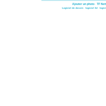
Ajouter un photo
-
TF Net
Logiciel de dessin
-
logiciel 3d
-
logic