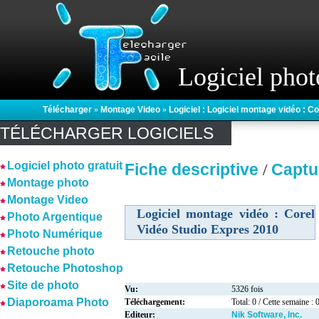
Logiciel phot
Télécharger
»
Montage Video
»
Logiciel : Logiciel montage vidéo : C
TÉLÉCHARGER LOGICIELS
Logiciel photo gratuit
Fiche descriptive
Captu
/
Montage photo
Montage Video
Logiciel montage vidéo : Corel
Photo Argentique
Vidéo Studio Expres 2010
Photo Numérique
Retouche photo
Retouche Photoshop
Site de photo
Vu:
5326 fois
Diaporoama Photo
Téléchargement:
Total: 0 / Cette semaine : 
Editeur:
Nik Software, Inc.