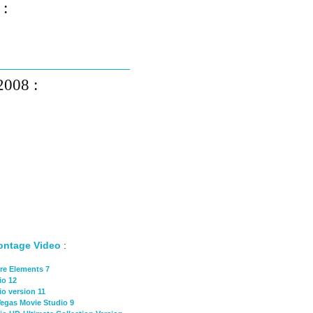
 :
2008 :
ontage Video
:
re Elements 7
io 12
io version 11
Vegas Movie Studio 9