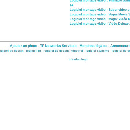
Logiciel montage vidéo : Pinnacle Stud
14
Logiciel montage vidéo : Super video s
Logiciel montage vidéo : Vegas Movie 
Logiciel montage vidéo : Magix Vidéo D
Logiciel montage vidéo : Vidéo Deluxe 
Ajouter un photo
-
TF Networks Services
-
Mentions légales
-
Annonceur
ogiciel de dessin
-
logiciel 3d
-
logiciel de dessin industriel
-
logiciel stylisme
-
logiciel de 
creation logo