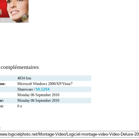
 complémentaires
4834 fois
ion:
Microsoft Windows 2000/XP/Vista/7
Shareware /
50.1254
Monday 06 September 2010
ur:
Monday 06 September 2010
ve:
0 o
: