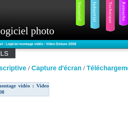
ogiciel photo
iel : Logiciel montage vidéo : Video Deluxe 2008
ELS
scriptive
Capture d'écran
Téléchargem
/
/
montage vidéo : Video
08