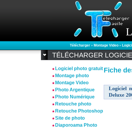
L
Télécharger
»
Montage Video
»
Logic
TÉLÉCHARGER LOGICI
Logiciel photo gratuit
Fiche de
Montage photo
Montage Video
Logiciel 
Photo Argentique
Deluxe 20
Photo Numérique
Retouche photo
Retouche Photoshop
Site de photo
Diaporoama Photo