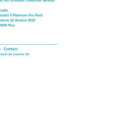
io HD Ultimate Collection Version
tudio
Studio 9 Platinum Pro Pack
eluxe 16 Version 2010
2008 Plus
s
-
Contact
dessin de cuisine 3d
-