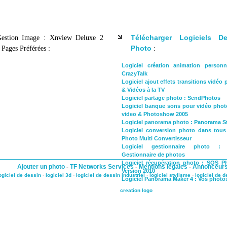
Télécharger Logiciels 
Gestion Image : Xnview Deluxe 2
Photo
 Pages Préférées :
:
Logiciel création animation perso
CrazyTalk
Logiciel ajout effets transitions vidéo
& Vidéos à la TV
Logiciel partage photo : SendPhotos
Logiciel banque sons pour vidéo pho
video & Photoshow 2005
Logiciel panorama photo : Panorama S
Logiciel conversion photo dans tous
Photo Multi Convertisseur
Logiciel gestionnaire photo 
Gestionnaire de photos
Logiciel récupération photo : SOS P
Ajouter un photo
-
TF Networks Services
-
Mentions légales
-
Annonceur
Version 2010
ogiciel de dessin
-
logiciel 3d
-
logiciel de dessin industriel
-
logiciel stylisme
-
logiciel de 
Logiciel Panorama Maker 4 : Vos phot
creation logo