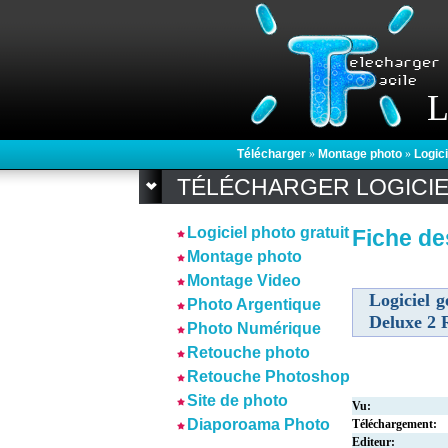
L
Télécharger
»
Montage photo
»
Logic
TÉLÉCHARGER LOGICI
Logiciel photo gratuit
Fiche de
Montage photo
Montage Video
Logiciel 
Photo Argentique
Deluxe 2 
Photo Numérique
Retouche photo
Retouche Photoshop
Site de photo
Vu:
Diaporoama Photo
Téléchargement:
Editeur: