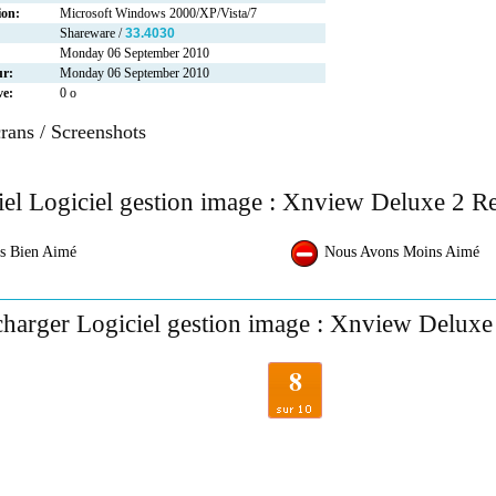
ion:
Microsoft Windows 2000/XP/Vista/7
Shareware /
33.4030
Monday 06 September 2010
ur:
Monday 06 September 2010
ve:
0 o
rans / Screenshots
iel Logiciel gestion image : Xnview Deluxe 2 R
s Bien Aimé
Nous Avons Moins Aimé
charger Logiciel gestion image : Xnview Deluxe
8