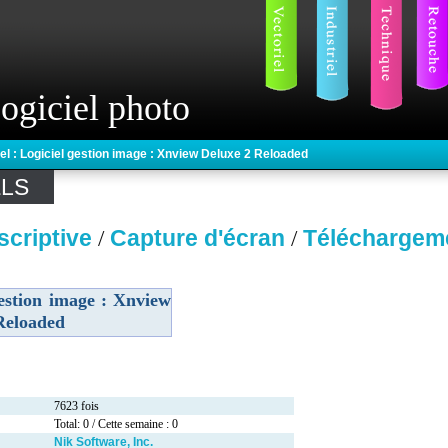
ogiciel photo
iel : Logiciel gestion image : Xnview Deluxe 2 Reloaded
ELS
scriptive
Capture d'écran
Téléchargem
/
/
gestion image : Xnview
Reloaded
7623 fois
Total: 0 / Cette semaine : 0
Nik Software, Inc.