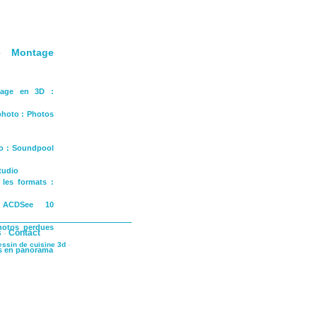
De Montage
nnage en 3D :
 photo : Photos
to : Soundpool
tudio
 les formats :
: ACDSee 10
hotos perdues
s
-
Contact
dessin de cuisine 3d
-
os en panorama