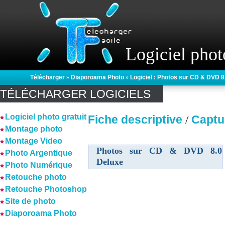
Logiciel phot
Télécharger
»
Diaporoama Photo
»
Logiciel : Photos sur CD & DVD 8
TÉLÉCHARGER LOGICIELS
Logiciel photo gratuit
Fiche descriptive
Captu
/
Montage photo
Montage Video
Photos sur CD & DVD 8.0
Photo Argentique
Deluxe
Photo Numérique
Retouche photo
Retouche Photoshop
Site de photo
Diaporoama Photo