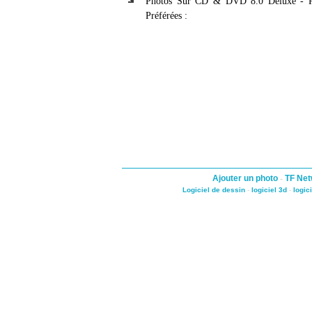
Photos Sur CD & DVD 8.0 Deluxe - P
Préférées :
Ajouter un photo
-
TF Net
Logiciel de dessin
-
logiciel 3d
-
logic