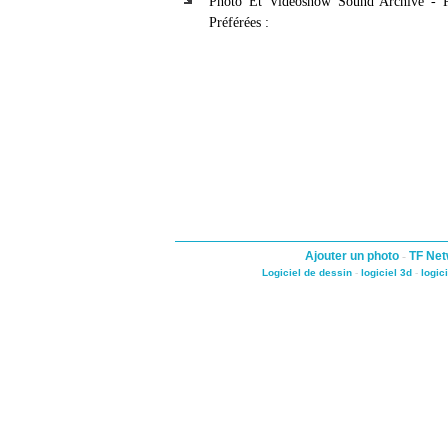
Photo Et Videoshow Sound Archive - 
Préférées :
Ajouter un photo
-
TF Net
Logiciel de dessin
-
logiciel 3d
-
logic