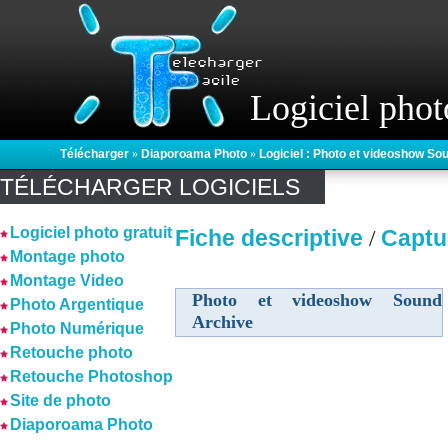
Logiciel phot
Télécharger
»
Diaporoama Photo
»
Logiciel : Photo et videoshow So
TÉLÉCHARGER LOGICIELS
Logiciel photo gratuit
Fiche descriptive
Captu
/
Montage photo
Montage Video
Photo et videoshow Sound
Photo Argentique
Archive
Photo Numérique
Retouche photo
Retouche Photoshop
Site de photo
Diaporoama Photo