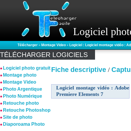
Logiciel phot
Télécharger
»
Montage Video
»
Logiciel : Logiciel montage vidéo : 
TÉLÉCHARGER LOGICIELS
Logiciel photo gratuit
Fiche descriptive
Captu
/
Montage photo
Montage Video
Logiciel montage vidéo : Adobe
Photo Argentique
Premiere Elements 7
Photo Numérique
Retouche photo
Retouche Photoshop
Site de photo
Diaporoama Photo