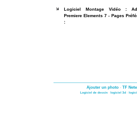
Logiciel Montage Vidéo : A
Premiere Elements 7 - Pages Préfé
:
Ajouter un photo
-
TF Net
Logiciel de dessin
-
logiciel 3d
-
logic