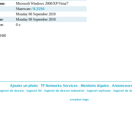
ion:
Microsoft Windows 2000/XP/Vista/7
Shareware /
8.3194
Monday 06 September 2010
ur:
Monday 06 September 2010
ve:
0 o
ent
Ajouter un photo
-
TF Networks Services
-
Mentions légales
-
Annonceur
ogiciel de dessin
-
logiciel 3d
-
logiciel de dessin industriel
-
logiciel stylisme
-
logiciel de 
creation logo