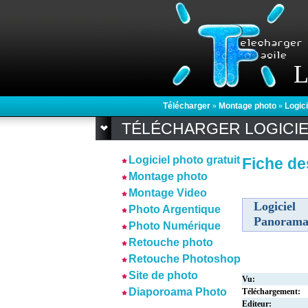
L
Télécharger
»
Montage photo
»
Logic
TÉLÉCHARGER LOGICI
Logiciel photo gratuit
Fiche de
Montage photo
Montage Video
Logicie
Photo Argentique
Panorama
Photo Numérique
Retouche photo
Retouche Photoshop
Site de photo
Vu:
Diaporoama Photo
Téléchargement:
Editeur: