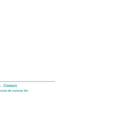
s
-
Contact
dessin de cuisine 3d
-