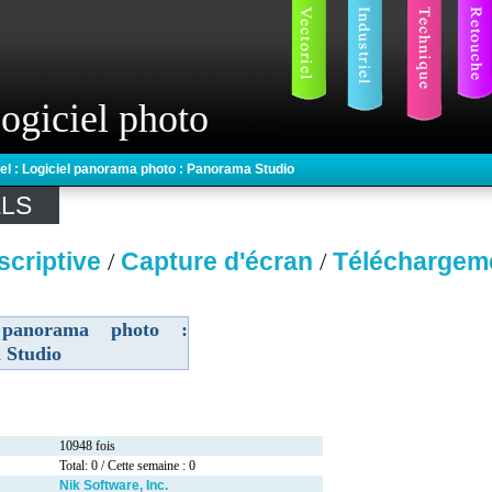
ogiciel photo
iel : Logiciel panorama photo : Panorama Studio
ELS
scriptive
Capture d'écran
Téléchargem
/
/
l panorama photo :
 Studio
10948 fois
Total: 0 / Cette semaine : 0
Nik Software, Inc.