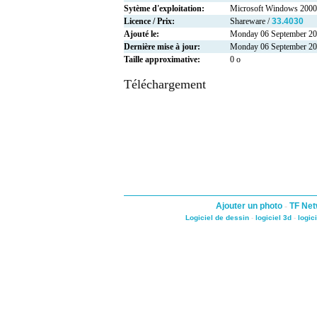
Sytème d'exploitation:
Microsoft Windows 2000
Licence / Prix:
Shareware /
33.4030
Ajouté le:
Monday 06 September 2
Dernière mise à jour:
Monday 06 September 2
Taille approximative:
0 o
Téléchargement
Ajouter un photo
-
TF Net
Logiciel de dessin
-
logiciel 3d
-
logic