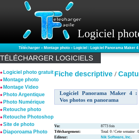
Logiciel phot
Télécharger
»
Montage photo
»
Logiciel : Logiciel Panorama Maker 
TÉLÉCHARGER LOGICIELS
Logiciel photo gratuit
Fiche descriptive
Captu
/
Montage photo
Montage Video
Logiciel Panorama Maker 4 :
Photo Argentique
Vos photos en panorama
Photo Numérique
Retouche photo
Retouche Photoshop
Site de photo
Vu:
8773 fois
Diaporoama Photo
Téléchargement:
Total: 0 / Cette semaine : 
Editeur:
Nik Software, Inc.