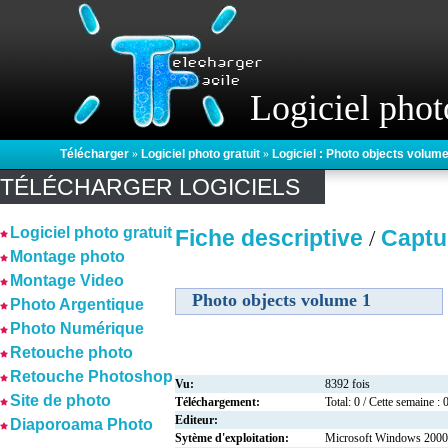
Logiciel phot
Télécharger
»
Logiciel photo gratuit
»
Logiciel : Photo objects volume
TÉLÉCHARGER LOGICIELS
Logiciel photo gratuit
Fiche descriptive
Captu
/
Montage photo
Montage Video
Photo objects volume 1
Photo Argentique
Photo Numérique
Retouche photo
Retouche Photoshop
Vu:
8392 fois
Site de photo
Téléchargement:
Total: 0 / Cette semaine : 
Editeur:
Diaporoama Photo
Sytème d'exploitation:
Microsoft Windows 2000