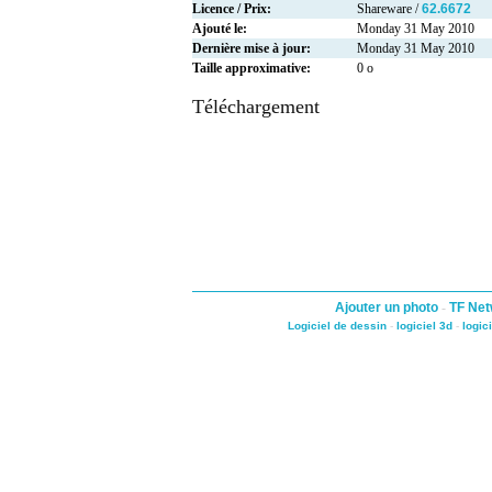
Licence / Prix:
Shareware /
62.6672
Ajouté le:
Monday 31 May 2010
Dernière mise à jour:
Monday 31 May 2010
Taille approximative:
0 o
Téléchargement
Ajouter un photo
-
TF Net
Logiciel de dessin
-
logiciel 3d
-
logic