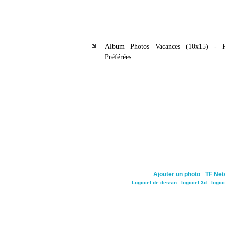
Album Photos Vacances (10x15) - P
Préférées :
Ajouter un photo
-
TF Net
Logiciel de dessin
-
logiciel 3d
-
logic