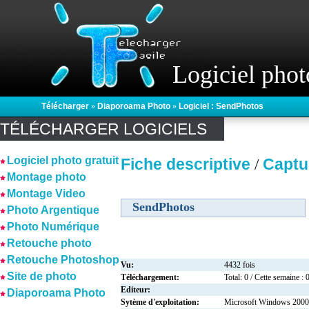
Logiciel phot
Télécharger
»
Diaporoama Photo
»
Logiciel : SendPhotos
TÉLÉCHARGER LOGICIELS
Logiciel photo gratuit
Fiche descriptive
Captu
/
Montage photo
Montage Video
SendPhotos
Photo Argentique
Photo Numérique
Retouche photo
Retouche Photoshop
Vu:
4432 fois
Site de photo
Téléchargement:
Total: 0 / Cette semaine : 
Editeur:
Diaporoama Photo
Sytème d'exploitation:
Microsoft Windows 2000