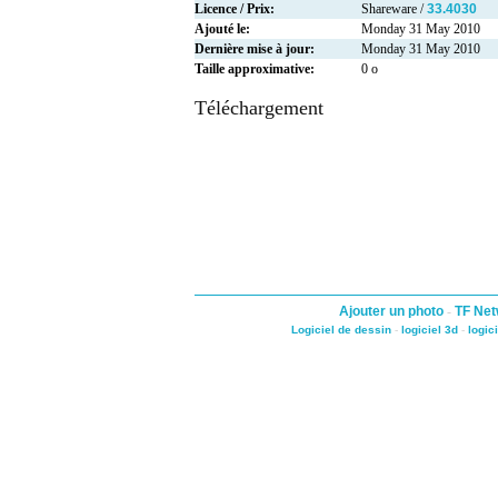
Licence / Prix:
Shareware /
33.4030
Ajouté le:
Monday 31 May 2010
Dernière mise à jour:
Monday 31 May 2010
Taille approximative:
0 o
Téléchargement
Ajouter un photo
-
TF Net
Logiciel de dessin
-
logiciel 3d
-
logic