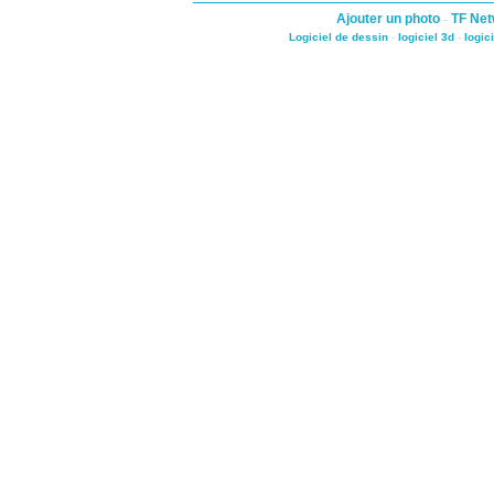
Ajouter un photo
-
TF Net
Logiciel de dessin
-
logiciel 3d
-
logic