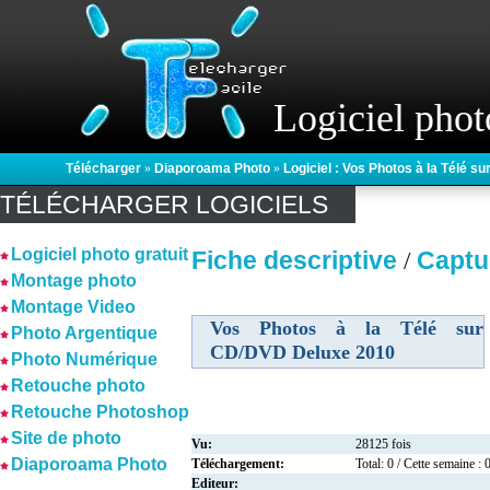
Logiciel phot
Télécharger
»
Diaporoama Photo
»
Logiciel : Vos Photos à la Télé 
TÉLÉCHARGER LOGICIELS
Logiciel photo gratuit
Fiche descriptive
Captu
/
Montage photo
Montage Video
Vos Photos à la Télé sur
Photo Argentique
CD/DVD Deluxe 2010
Photo Numérique
Retouche photo
Retouche Photoshop
Site de photo
Vu:
28125 fois
Diaporoama Photo
Téléchargement:
Total: 0 / Cette semaine : 
Editeur: