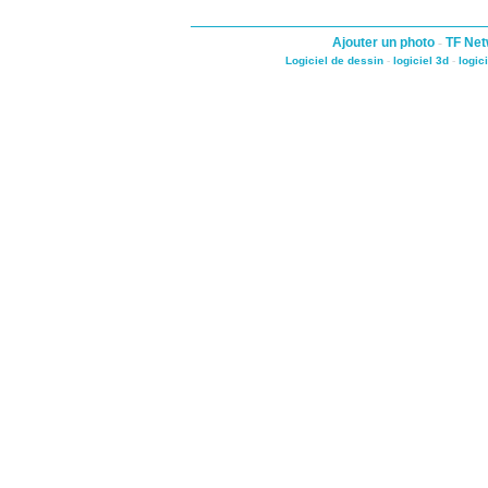
Ajouter un photo
-
TF Net
Logiciel de dessin
-
logiciel 3d
-
logic