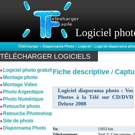
Logiciel phot
Télécharger
»
Diaporoama Photo
»
Logiciel : Logiciel diaporama ph
TÉLÉCHARGER LOGICIELS
Logiciel photo gratuit
Fiche descriptive
Captu
/
Montage photo
Montage Video
Logiciel diaporama photo : Vos
Photo Argentique
Photos à la Télé sur CD/DVD
Photo Numérique
Deluxe 2008
Retouche photo
Retouche Photoshop
Site de photo
Diaporoama Photo
Vu:
11853 fois
Téléchargement:
Total: 0 / Cette semaine : 