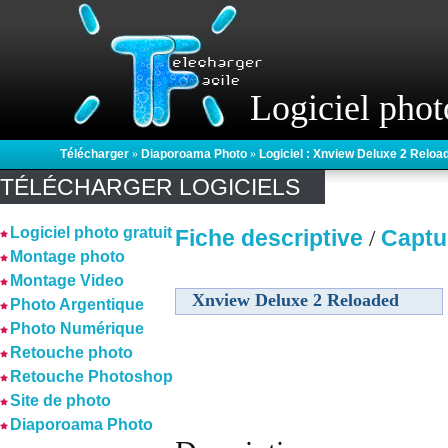
Logiciel phot
Télécharger
»
Diaporoama Photo
»
Logiciel : Xnview Deluxe 2 Reloa
TÉLÉCHARGER LOGICIELS
Logiciel photo gratuit
Fiche descriptive
Captu
/
Montage photo
Montage Video
Xnview Deluxe 2 Reloaded
Photo Argentique
Photo Numérique
Retouche photo
Retouche Photoshop
Site de photo
Diaporoama Photo