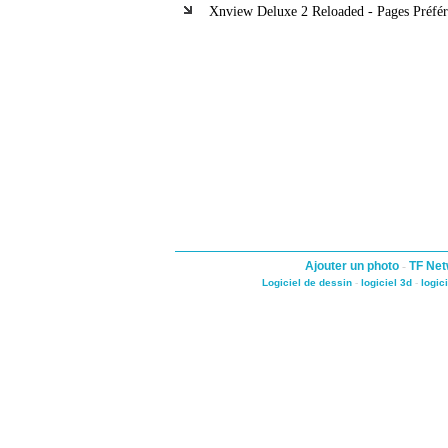
Xnview Deluxe 2 Reloaded - Pages Préfér
Ajouter un photo
-
TF Net
Logiciel de dessin
-
logiciel 3d
-
logic