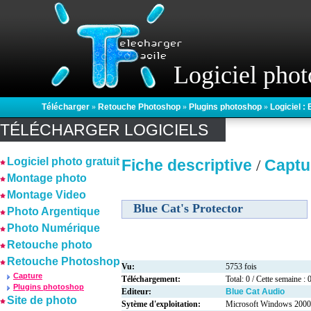
Logiciel phot
Télécharger
»
Retouche Photoshop
»
Plugins photoshop
»
Logiciel :
TÉLÉCHARGER LOGICIELS
Logiciel photo gratuit
Fiche descriptive
Captu
/
Montage photo
Montage Video
Blue Cat's Protector
Photo Argentique
Photo Numérique
Retouche photo
Retouche Photoshop
Vu:
5753 fois
Capture
Téléchargement:
Total: 0 / Cette semaine : 
Plugins photoshop
Editeur:
Blue Cat Audio
Site de photo
Sytème d'exploitation:
Microsoft Windows 200