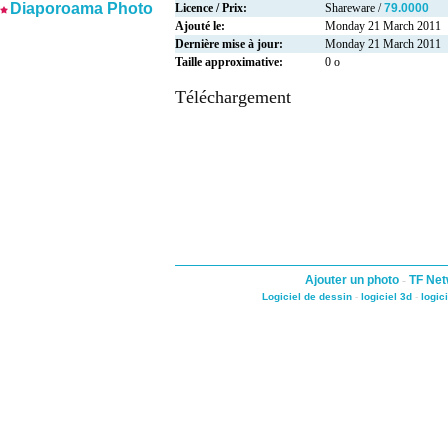
Diaporoama Photo
Licence / Prix:
Shareware /
79.0000
Ajouté le:
Monday 21 March 2011
Dernière mise à jour:
Monday 21 March 2011
Taille approximative:
0 o
Téléchargement
Ajouter un photo
-
TF Net
Logiciel de dessin
-
logiciel 3d
-
logic