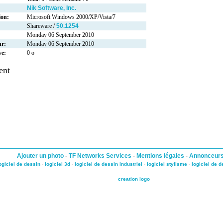
Nik Software, Inc.
ion:
Microsoft Windows 2000/XP/Vista/7
Shareware /
50.1254
Monday 06 September 2010
ur:
Monday 06 September 2010
ve:
0 o
ent
Ajouter un photo
-
TF Networks Services
-
Mentions légales
-
Annonceur
ogiciel de dessin
-
logiciel 3d
-
logiciel de dessin industriel
-
logiciel stylisme
-
logiciel de 
creation logo