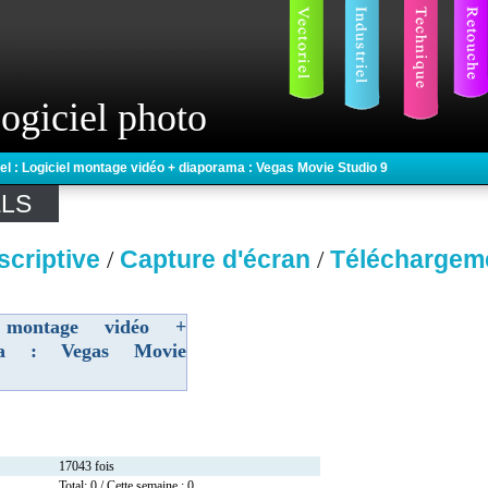
ogiciel photo
iel : Logiciel montage vidéo + diaporama : Vegas Movie Studio 9
ELS
scriptive
Capture d'écran
Téléchargem
/
/
l montage vidéo +
ma : Vegas Movie
17043 fois
Total: 0 / Cette semaine : 0