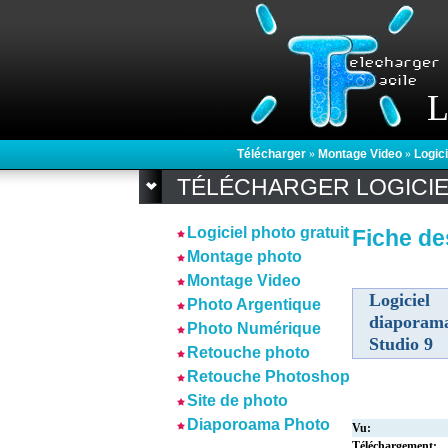
L
Télécharger
»
Montage Video
»
Logic
TÉLÉCHARGER LOGICI
Logiciel photo gratuit
Fiche de
Montage photo
Montage Video
Logicie
Photo Argentique
diapora
Photo Numérique
Studio 9
Retouche photo
Retouche Photoshop
Site de photo
Diaporoama Photo
Vu:
Téléchargement: