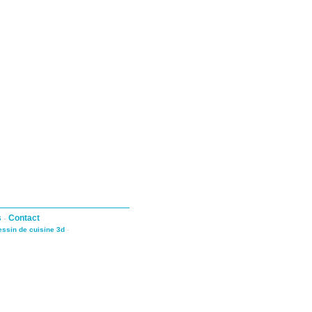
s
-
Contact
dessin de cuisine 3d
-