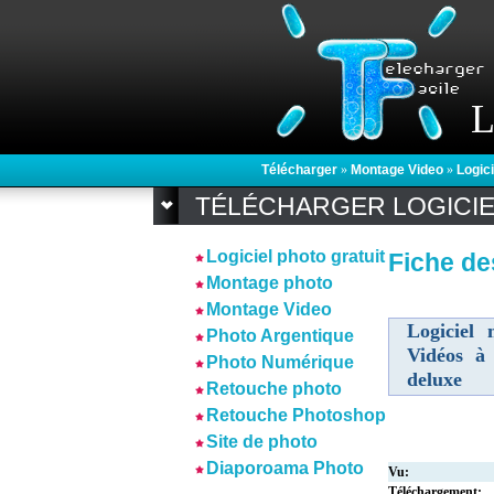
L
Télécharger
»
Montage Video
»
Logici
TÉLÉCHARGER LOGICI
Logiciel photo gratuit
Fiche de
Montage photo
Montage Video
Logiciel
Photo Argentique
Vidéos à
Photo Numérique
deluxe
Retouche photo
Retouche Photoshop
Site de photo
Diaporoama Photo
Vu:
Téléchargement: