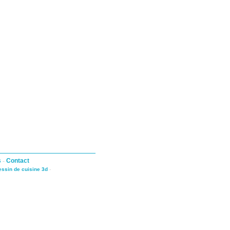
s
-
Contact
dessin de cuisine 3d
-