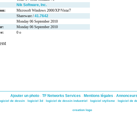
Nik Software, Inc.
ion:
Microsoft Windows 2000/XP/Vista/7
Shareware /
41.7642
Monday 06 September 2010
ur:
Monday 06 September 2010
ve:
0 o
ent
Ajouter un photo
-
TF Networks Services
-
Mentions légales
-
Annonceur
ogiciel de dessin
-
logiciel 3d
-
logiciel de dessin industriel
-
logiciel stylisme
-
logiciel de 
creation logo