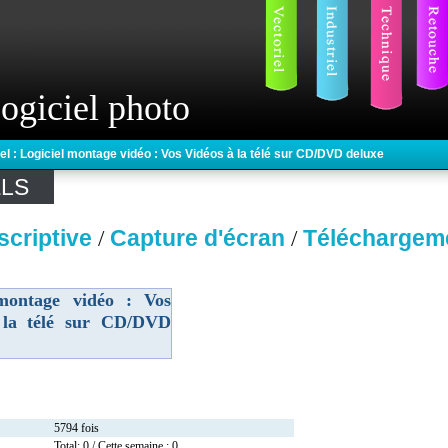
ogiciel photo
el : Logiciel montage vidéo : Vos Vidéos à la télé sur CD/DVD deluxe
ELS
scriptive
Capture d'écran
Téléchargem
/
/
 montage vidéo : Vos
 la télé sur CD/DVD
5794 fois
Total: 0 / Cette semaine : 0