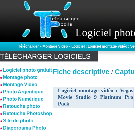
Logiciel phot
Télécharger
»
Montage Video
»
Logiciel : Logiciel montage vidéo : 
TÉLÉCHARGER LOGICIELS
Logiciel photo gratuit
Fiche descriptive
Captu
/
Montage photo
Montage Video
Logiciel montage vidéo : Vegas
Photo Argentique
Movie Studio 9 Platinum Pro
Photo Numérique
Pack
Retouche photo
Retouche Photoshop
Site de photo
Diaporoama Photo