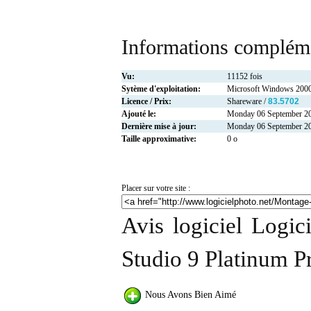
Informations compléme
Vu:
11152 fois
Sytème d'exploitation:
Microsoft Windows 2000
Licence / Prix:
Shareware /
83.5702
Ajouté le:
Monday 06 September 2
Dernière mise à jour:
Monday 06 September 2
Taille approximative:
0 o
Placer sur votre site :
Avis logiciel Logi
Studio 9 Platinum P
Nous Avons Bien Aimé