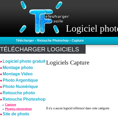
Logiciel phot
Télécharger
»
Retouche Photoshop
»
Capture
TÉLÉCHARGER LOGICIELS
Logiciel photo gratuit
Logiciels Capture
Montage photo
Montage Video
Photo Argentique
Photo Numérique
Retouche photo
Retouche Photoshop
Capture
Il n'y a aucun logiciel référencé dans cette catégorie.
Plugins photoshop
Site de photo